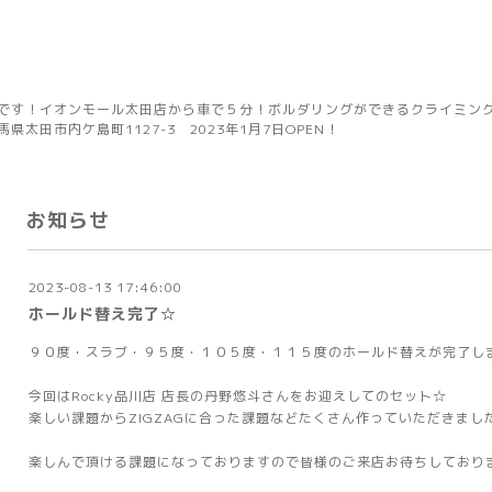
です！イオンモール太田店から車で５分！ボルダリングができるクライミングジ
太田市内ケ島町1127-3 2023年1月7日OPEN！
お知らせ
2023-08-13 17:46:00
ホールド替え完了☆
９０度・スラブ・９５度・１０５度・１１５度のホールド替えが完了し
今回はRocky品川店 店長の丹野悠斗さんをお迎えしてのセット☆
楽しい課題からZIGZAGに合った課題などたくさん作っていただきまし
楽しんで頂ける課題になっておりますので皆様のご来店お待ちしておりま