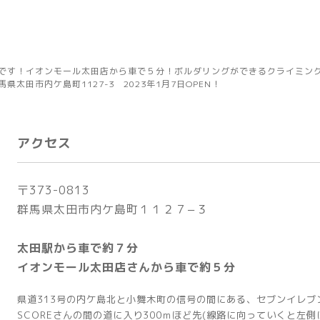
です！イオンモール太田店から車で５分！ボルダリングができるクライミングジ
太田市内ケ島町1127-3 2023年1月7日OPEN！
アクセス
〒373-0813
群馬県太田市内ケ島町１１２７−３
太田駅から車で約７分
イオンモール太田店さんから車で約５分
県道313号の内ケ島北と小舞木町の信号の間にある、セブンイレブン
SCOREさんの間の道に入り300ｍほど先(線路に向っていくと左