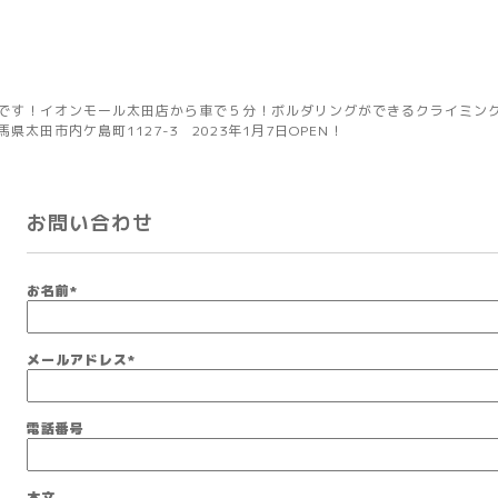
です！イオンモール太田店から車で５分！ボルダリングができるクライミングジ
太田市内ケ島町1127-3 2023年1月7日OPEN！
お問い合わせ
お名前
*
メールアドレス
*
電話番号
本文