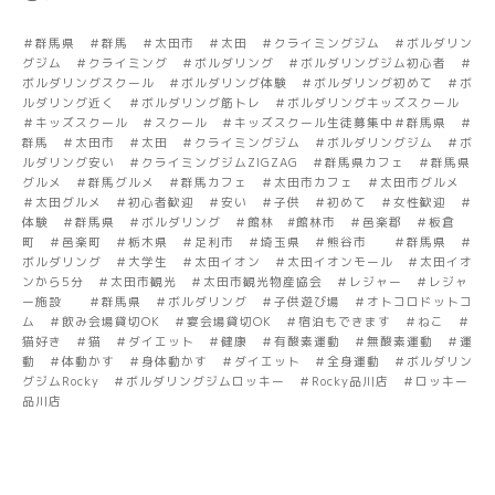
＃群馬県 ＃群馬 ＃太田市 ＃太田 ＃クライミングジム ＃ボルダリン
グジム ＃クライミング ＃ボルダリング ＃ボルダリングジム初心者 ＃
ボルダリングスクール ＃ボルダリング体験 ＃ボルダリング初めて ＃ボ
ルダリング近く ＃ボルダリング筋トレ ＃ボルダリングキッズスクール
＃キッズスクール ＃スクール ＃キッズスクール生徒募集中＃群馬県 ＃
群馬 ＃太田市 ＃太田 ＃クライミングジム ＃ボルダリングジム ＃ボ
ルダリング安い ＃クライミングジムZIGZAG ＃群馬県カフェ ＃群馬県
グルメ ＃群馬グルメ ＃群馬カフェ ＃太田市カフェ ＃太田市グルメ
＃太田グルメ ＃初心者歓迎 ＃安い ＃子供 ＃初めて ＃女性歓迎 ＃
体験 ＃群馬県 ＃ボルダリング ＃館林 #館林市 ＃邑楽郡 ＃板倉
町 ＃邑楽町 ＃栃木県 ＃足利市 ＃埼玉県 ＃熊谷市 ＃群馬県 ＃
ボルダリング ＃大学生 ＃太田イオン ＃太田イオンモール ＃太田イオ
ンから5分 ＃太田市観光 ＃太田市観光物産協会 ＃レジャー ＃レジャ
ー施設 ＃群馬県 ＃ボルダリング ＃子供遊び場 ＃オトコロドットコ
ム ＃飲み会場貸切OK ＃宴会場貸切OK ＃宿泊もできます ＃ねこ ＃
猫好き ＃猫 ＃ダイエット ＃健康 ＃有酸素運動 ＃無酸素運動 ＃運
動 ＃体動かす ＃身体動かす ＃ダイエット ＃全身運動 ＃ボルダリン
グジムRocky ＃ボルダリングジムロッキー ＃Rocky品川店 ＃ロッキー
品川店