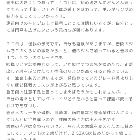
理由は大きく２つあって、１つ目は、初心者さんにどんどん登っ
てもらって「楽しい」や「達成感」を味わって、ボルダリングの
魅力を知ってほしいからです。
遠征向けの辛いジムも上級者にとっては嬉しいですが、自分とし
ては門戸を広げたいという気持ちが強くあります。
２つ目は、怪我の予防です。自分も経験がありますが、普段のジ
ムでこのくらいの級だからーと、他のジムで触っていると普段の
１つ、２つ下のグレードでも
結構シビアな課題もあって、足が抜けてつま先を痛めたり、距離
出しで肘をぶつけたりと怪我のリスクが高くなると感じていま
す。油断もあると思いますが、普段登っているグレード感よりも
辛いほど怪我のリスクが上がると感じています。
登る側の注意不足と言ってしまえばそうかもしれませんが、、
自分の考えとしてはグレードがどうだからと言って課題が変わる
わけでもないし、
登る人のリーチや骨格、可動域、筋肉量など登る条件は人によっ
てほんとに全然違うので、課題の感じ方は十人十色です。
課題の内容は変わらないけど、登る人の意識を変えるために甘め
にして、、いつもは２級だけど、ZIGZAGは甘めだから１級にも
挑戦してみよう、